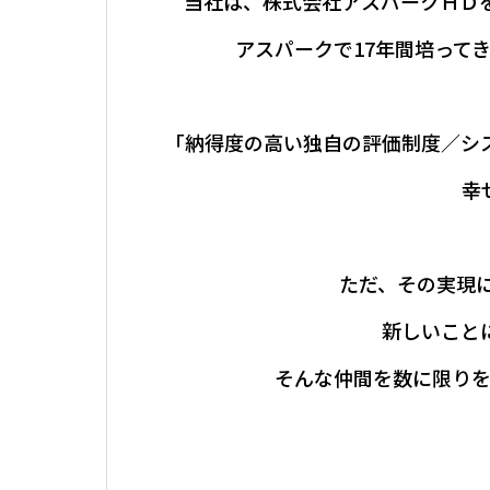
当社は、株式会社アスパークＨＤを
アスパークで17年間培って
「納得度の高い独自の評価制度／シ
幸
ただ、その実現
新しいこと
そんな仲間を数に限り